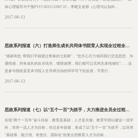
体心理辅导与干预PSYC0031132807.01，李晓文老师（心理与认知科...
2017-06-13
思政系列报道（六）打造师生成长共同体书院育人实现全过程全方位
“感谢有您, 帮我们平稳渡过青春的七彩桥”、“您尽心尽力地同我们交流思想、沟
通情感，所有成长的欢乐忧伤，憧憬迷惘，我们都可以无拘无束地倾吐”……这
是参与我校孟宪承书院人生导师活动的同学写下的反馈，字里行...
2017-06-13
思政系列报道（七）以“五个一百”为抓手，大力推进全员全过程全方位育人
实现“两个一百年”奋斗目标，教育是基础，人才是关键。教育学部以建设一流学
科，培养一流人才为目标，经过多年探索，形成了以“五个一百”为抓手，以培养
“基础厚、能力强、有责任、国际化”的复合型教育人才为目标...