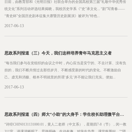
日前，由教育部和《光明日报》社联合举办的全国高校第三届“礼敬中华优秀传
统文化”系列活动评选结果揭晓，我校历史学系《“史”承文化，“剧”写青春——
“青史杯”全国历史剧本征集大赛暨历史剧展演》被评为“特色...
2017-06-13
思政系列报道（三）今天，我们这样培养青年马克思主义者
“每当我们参与在党组织的会议之中时，内心应当是安宁的、不去计算、没有负
担的，我们不断共情过去那些岁月、不断感受新的时代的变化、不断激励自
己。虚无和消极、根本不明就里的所谓‘多元’并不能让我们充实。便如...
2017-06-13
思政系列报道（四）师大“小助”的大身手：学生校长助理微平台占据高校育人新阵地
“诗经CHIN0131131000.01，黄人二老师（中文系），星期四7-8（节），闵一教
311室。讲课清晰明了，思路明确，生动有趣，对学生负责，课堂氛围好。”“团