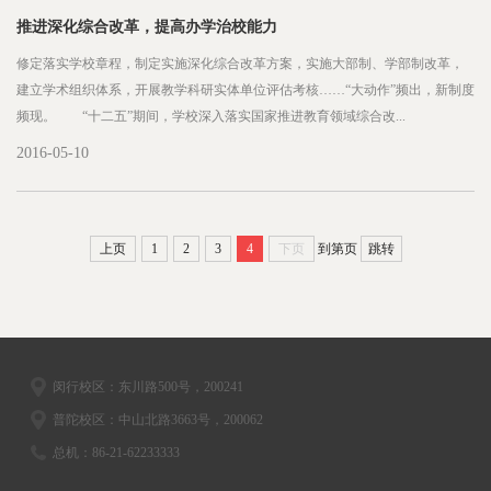
推进深化综合改革，提高办学治校能力
修定落实学校章程，制定实施深化综合改革方案，实施大部制、学部制改革，
建立学术组织体系，开展教学科研实体单位评估考核……“大动作”频出，新制度
频现。 “十二五”期间，学校深入落实国家推进教育领域综合改...
2016-05-10
上页
1
2
3
4
下页
到第
页
跳转
闵行校区：东川路500号，200241
普陀校区：中山北路3663号，200062
总机：86-21-62233333