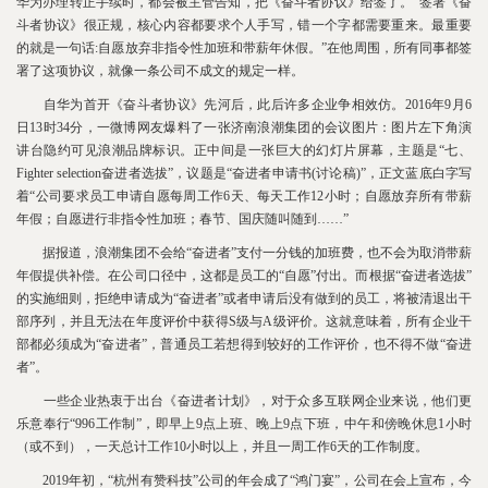
华为办理转正手续时，都会被主管告知，把《奋斗者协议》给签了。“签署《奋
斗者协议》很正规，核心内容都要求个人手写，错一个字都需要重来。最重要
的就是一句话:自愿放弃非指令性加班和带薪年休假。”在他周围，所有同事都签
署了这项协议，就像一条公司不成文的规定一样。
自华为首开《奋斗者协议》先河后，此后许多企业争相效仿。2016年9月6
日13时34分，一微博网友爆料了一张济南浪潮集团的会议图片：图片左下角演
讲台隐约可见浪潮品牌标识。正中间是一张巨大的幻灯片屏幕，主题是“七、
Fighter selection奋进者选拔”，议题是“奋进者申请书(讨论稿)”，正文蓝底白字写
着“公司要求员工申请自愿每周工作6天、每天工作12小时；自愿放弃所有带薪
年假；自愿进行非指令性加班；春节、国庆随叫随到……”
据报道，浪潮集团不会给“奋进者”支付一分钱的加班费，也不会为取消带薪
年假提供补偿。在公司口径中，这都是员工的“自愿”付出。而根据“奋进者选拔”
的实施细则，拒绝申请成为“奋进者”或者申请后没有做到的员工，将被清退出干
部序列，并且无法在年度评价中获得S级与A级评价。这就意味着，所有企业干
部都必须成为“奋进者”，普通员工若想得到较好的工作评价，也不得不做“奋进
者”。
一些企业热衷于出台《奋进者计划》，对于众多互联网企业来说，他们更
乐意奉行“996工作制”，即早上9点上班、晚上9点下班，中午和傍晚休息1小时
（或不到），一天总计工作10小时以上，并且一周工作6天的工作制度。
2019年初，“杭州有赞科技”公司的年会成了“鸿门宴”，公司在会上宣布，今