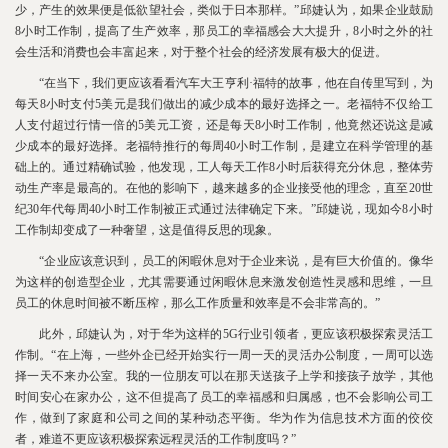
少，产生的效果便是低欲望社会，类似于日本那样。”邱婕认为，如果企业鼓励
8小时工作制，提高了生产效率，那员工的幸福感会大大提升，8小时之外的社
会生活和消费也会丰富起来，对于整个社会的经济发展有极大的促进。
“在当下，我们更应该看看汽车大王亨利·福特的故事，他在自传里写到，为
每天8小时支付5美元是我们做出的减少成本的最好选择之一。老福特不仅给工
人支付超过行情一倍的5美元工资，还是每天8小时工作制，他竟然还说这是减
少成本的最好选择。老福特推行的每周40小时工作制，是建立在科学管理的基
础上的。通过精确试验，他发现，工人每天工作8小时后获得充分休息，整体劳
动生产率是最高的。在他的影响下，越来越多的企业接受他的理念，直至20世
纪30年代每周40小时工作制被正式通过法律确定下来。”邱婕说，现如今8小时
工作制却变成了一种奢望，这是值得反思的现象。
“企业应该意识到，员工的闲暇休息对于企业来说，是有巨大价值的。像华
为这样的创造型企业，尤其需要通过闲暇休息来激发创造性灵感和思维，一旦
员工的休息时间被不断压榨，那么工作质量和效率是不会非常高的。”
此外，邱婕认为，对于华为这样的5G行业引领者，更应该积极探索灵活工
作制。“在上海，一些外企已经开始实行一周一天的灵活办公制度，一周可以选
择一天不来办公室。我的一位朋友可以在那天送孩子上学和接孩子放学，其他
时间安心在家办公，这不但提高了员工的幸福感和归属感，也不会影响公司工
作，做到了家庭和公司之间的某种动态平衡。华为作为信息技术方面的佼佼
者，难道不更应该积极探索远程灵活的工作制度吗？”