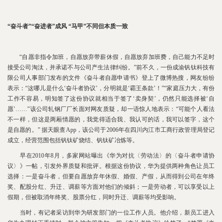
“奋斗者”“奋进者”成风 “马甲”不同但本质一致
“自愿非指令加班，自愿放弃带薪休假，自愿放弃加班费，自己能力不足时
接受公司淘汰，并承诺不与公司产生法律纠纷。”前不久，一份成渝钒钛科技有
限公司人事部门发布的文件《奋斗者自愿申请书》登上了微博热搜，网友纷纷
表示：“这哪儿是什么‘奋斗者协议’，分明就是‘霸王条款’！”“家庭压力大，有份
工作不容易，明知签了这份协议就相当于签了‘卖身契’，仍然只能选择被‘自
愿’……”该公司轧钢厂厂长面对网友质疑，却一语惊人地表示：“可能个人看法
不一样，但这是两厢情愿的，我觉得适合我、我认可的话，我可以签字，这个
是自愿的。” 据天眼查App，该公司于2006年在四川内江市工商行政管理局登记
成立，经营范围包括钒钛矿烧结、钒钛矿冶炼等。
早在2010年8月，多家网站曝出《华为对抗〈劳动法〉的〈奋斗者申请协
议〉》一帖，引发外界质疑和批评。根据这份协议，华为提供两种角色让员工
选择：一是奋斗者，但要自愿放弃年休假、婚假、产假，从而得到公司在年终
奖、配股分红、升迁、调薪等方面对他们的倾斜；一是劳动者，可以享受以上
假期，但被取消年终奖、股票分红，同时升迁、调薪等均受影响。
当时，有记者采访到华为研发部门的一位工作人员。他介绍，新员工进入