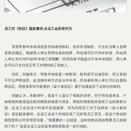
员工对《协议》颇多微词 企业工会应有作为
享受带薪年休假虽然是劳动者的权利，但并非强制性、不允许当事人协商
变更的规定。根据用人单位和劳动者的协商，劳动者可以不休年休假，而由用
人单位支付300%的年休假工资报酬；经劳动者书面提出不休年休假的，用人单
位可以只支付其正常工作期间的工资收入。
对此，邱婕表示，带薪年休假是一种权利，权利是可以放弃的，而义务则
不可以声明放弃。故选择何种方式处分年休假，劳动者和用人单位可以自愿协
商决定。而曾某和华为签署的《奋斗者协议》属于自愿放弃了这部分的权利。
邱婕认为，本案例中，曾某个人提出了维权的诉求。对于劳动者来说，个
体维权的难度远比组织维权的难度大得多。而组织维权就应该有工会的身影出
现，企业工会在这个时候不应该缺席，华为内部员工对于这样的《奋斗者协
议》肯定颇多微词，企业工会这个时候应该广泛听取员工意见，就这个协议的
接受度和公司管理层沟通，“很重要的一点就是，这样的协议真的尊重员工的权
利了吗？”这是企业工会应该考虑和采取进一步行动的。