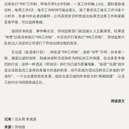
后将实行“996”工作制，即每天早9点半到岗，一直工作到晚上9点。遇到紧急项
目时，每周工作6天，每天工作时间可能会更久。除了要求员工每天工作10多个
小时外，有参与年会者还爆料，公司高管发言时曾提出如果无法将工作和家庭
妥善平衡，可以选择离婚。
值得庆幸的是，事件曝出后，劳动监察部门就迅速介入立案调查。结果是
“有赞”以前没有执行“996工作制”，今后也不打算执行“996工作制”。 劳动监察大
队执法人员还对公司进行了劳动法律法规的宣传。
无论是《奋进者计划》，抑或是“996工作制”，虽然“马甲”不同，但本质一
致，都是以超时加班、削减休假和无偿加班为特征的工作制度。在众多竞争激
烈的行业，这样一种违反《劳动法》的行为已成为普遍现象。“奋进”“自愿”或许
是企业鼓励员工发挥自身最大价值的初衷，但不应成为违法压榨员工价值的“护
身符”。一个企业要想良性发展，就应当真正做到劳资双方的“两厢情愿”，让员
工的付出与回报形成正比。
阅读原文
记者
丨
庄从周 李成溪
来源
丨劳动报