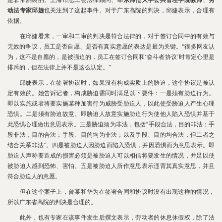
动法专家
邱婕
也关注到了这起事件。对于广东高院的判决，邱婕表示，合理有
依据。
在邱婕看来，一审和二审的判决是符合法律的，对于签订合同中的有效与
无效的争议，员工是否自愿、是否有真实意愿的表达是最为关键。“很多网友认
为，这不是自愿的，是被强迫的，员工在签订合同和‘奋斗者协议’时肯定心里是
排斥的，但在法律上并不是这么认定。”
邱婕表示，在签署协议时，如果没有构成实质上的胁迫，这个协议是被认
定有效的。她告诉记者，构成胁迫需同时满足以下要件：一是须有胁迫行为。
即以实施或者将要实施某种加害行为威胁受胁迫人，以此使受胁迫人产生心理
恐惧。二是须有胁迫故意。即胁迫人故意实施胁迫行为使他人陷入恐惧并基于
此恐惧心理做出意思表示。三是胁迫须为非法，包括“手段合法，目的非法；手
段非法，目的合法；手段、目的均为非法；以及手段、目的均合法，但二者之
结合关系非法”。四是被胁迫人因胁迫而陷入恐惧，并因恐惧而为意思表示。即
胁迫人声称要造成的损害必须是被胁迫人可以相信将要发生的情况，并足以使
被胁迫人感到恐怖、害怕。五是被胁迫人所作意思表示违背其真实意思，并且
符合胁迫人的意愿。
但在这个案子上，曾某和华为在签署合同和协议时没有出现这样的情况，
所以广东省高院的判决是合理的。
此外，也有专家在该事件发生后撰文表示，劳动者的休息休假权，除了法