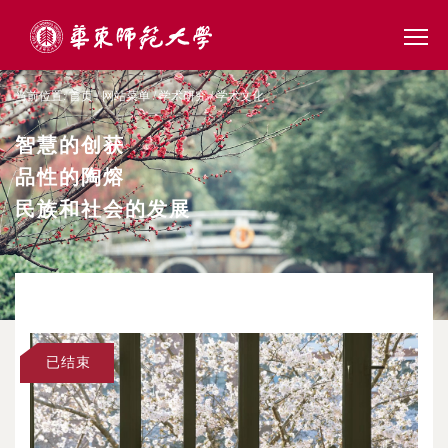
当前位置:
首页
/
网站菜单
/
学术研究
/
学术文化
智慧的创获
品性的陶熔
民族和社会的发展
已结束