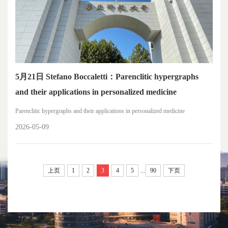
5月21日 Stefano Boccaletti：Parenclitic hypergraphs
and their applications in personalized medicine
Parenclitic hypergraphs and their applications in personalized medicine
2026-05-09
上页
1
2
3
4
5
...
90
下页