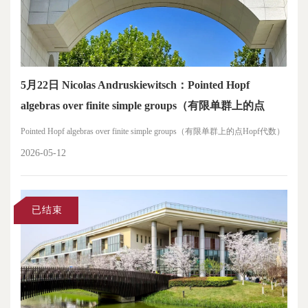
5月22日 Nicolas Andruskiewitsch：Pointed Hopf
algebras over finite simple groups（有限单群上的点
Hopf代数）
Pointed Hopf algebras over finite simple groups（有限单群上的点Hopf代数）
2026-05-12
已结束