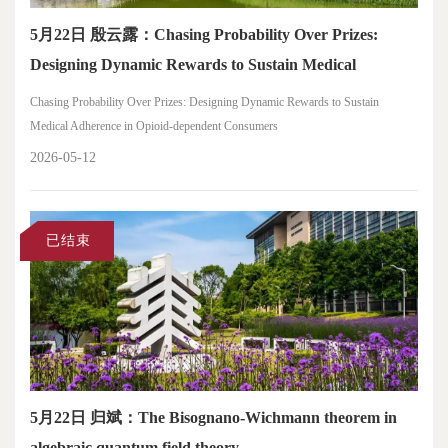
5月22日 殷云露：Chasing Probability Over Prizes:
Designing Dynamic Rewards to Sustain Medical
Adherence in Opioid-dependent Consumers
Chasing Probability Over Prizes: Designing Dynamic Rewards to Sustain
Medical Adherence in Opioid-dependent Consumers
2026-05-12
已结束
5月22日 归斌：The Bisognano-Wichmann theorem in
algebraic quantum field theory