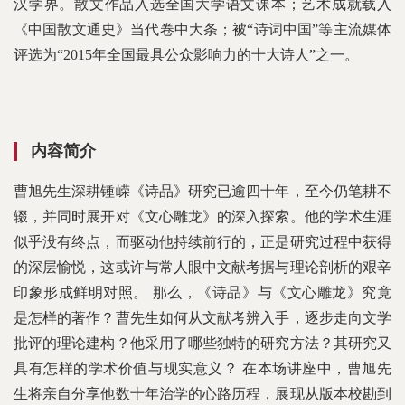
汉学界。散文作品入选全国大学语文课本；艺术成就载入
《中国散文通史》当代卷中大条；被“诗词中国”等主流媒体
评选为“2015年全国最具公众影响力的十大诗人”之一。
内容简介
曹旭先生深耕锺嵘《诗品》研究已逾四十年，至今仍笔耕不
辍，并同时展开对《文心雕龙》的深入探索。他的学术生涯
似乎没有终点，而驱动他持续前行的，正是研究过程中获得
的深层愉悦，这或许与常人眼中文献考据与理论剖析的艰辛
印象形成鲜明对照。 那么，《诗品》与《文心雕龙》究竟
是怎样的著作？曹先生如何从文献考辨入手，逐步走向文学
批评的理论建构？他采用了哪些独特的研究方法？其研究又
具有怎样的学术价值与现实意义？ 在本场讲座中，曹旭先
生将亲自分享他数十年治学的心路历程，展现从版本校勘到