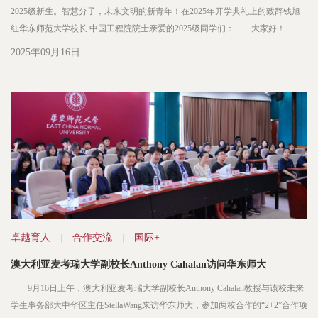
2025级新生。智慧分子，未来文明的新青年！在2025年开学典礼上的致辞钱旭
红华东师范大学校长 中国工程院院士亲爱的2025级同学们： 大家好！
祝贺大家脱颖而出，加入华东师范大学。在这里，你将发现更好的自己。我代
2025年09月16日
表学校全体师生，欢迎你们的到来！ 校园是社会的灯塔、...
卓越育人
|
合作交流
|
国际+
澳大利亚麦考瑞大学副校长Anthony Cahalan访问华东师大
9月16日上午，澳大利亚麦考瑞大学副校长Anthony Cahalan教授与该校未来
学生事务部大中华区主任StellaWang来访华东师大，参加两校合作的“2+2”合作项