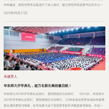
学科建设、师资培养等议题进行了深入探讨。丽江师范学院党委书记毕天云一
行来校访问调研 座谈会上，毕天云回顾了两校自2020年以来在对口支援和
2025年09月17日
师范教育协同提质计划中取得的工作成效，对华东师大长期...
卓越育人
华东师大开学典礼，超万名新生佩校徽启航！
华东师大2025年开学典礼在闵行、普陀两校区分别举行 9月16日，华东师大
2025年开学典礼在闵行、普陀两校区分别举行。12386名来自世界各地的本硕博
新生满怀梦想与憧憬，在华东师大这个思想荟萃的学术殿堂探求新知，开启一