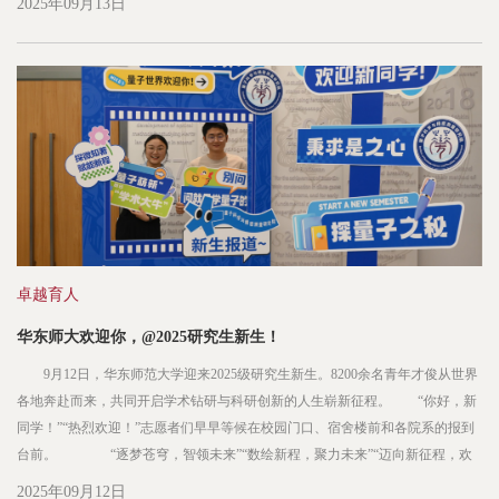
2025年09月13日
校务委员会副主任、图书馆馆长吴瑞君共同为华东师范大...
卓越育人
华东师大欢迎你，@2025研究生新生！
9月12日，华东师范大学迎来2025级研究生新生。8200余名青年才俊从世界
各地奔赴而来，共同开启学术钻研与科研创新的人生崭新征程。 “你好，新
同学！”“热烈欢迎！”志愿者们早早等候在校园门口、宿舍楼前和各院系的报到
台前。 “逐梦苍穹，智领未来”“数绘新程，聚力未来”“迈向新征程，欢
迎新同学”……一句句欢迎标语，让初来乍到的新生们迅速感受到华东师大的热
2025年09月12日