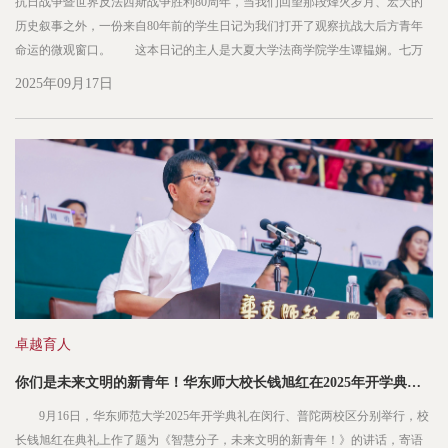
抗日战争暨世界反法西斯战争胜利80周年，当我们回望那段烽火岁月、宏大的
历史叙事之外，一份来自80年前的学生日记为我们打开了观察抗战大后方青年
命运的微观窗口。 这本日记的主人是大夏大学法商学院学生谭韫娴。七万
余字的手书日记，记录了1944年12月至1946年4月间，她从逃难求生到求职立业
2025年09月17日
的完整历程，更藏着一位中国女性对独立与自我价值的执着追求...
卓越育人
你们是未来文明的新青年！华东师大校长钱旭红在2025年开学典礼上的讲话
9月16日，华东师范大学2025年开学典礼在闵行、普陀两校区分别举行，校
长钱旭红在典礼上作了题为《智慧分子，未来文明的新青年！》的讲话，寄语