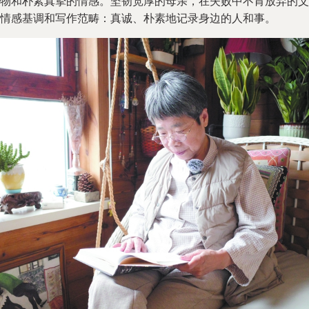
物和朴素真挚的情感。坚韧宽厚的母亲，在失败中不肯放弃的父
情感基调和写作范畴：真诚、朴素地记录身边的人和事。