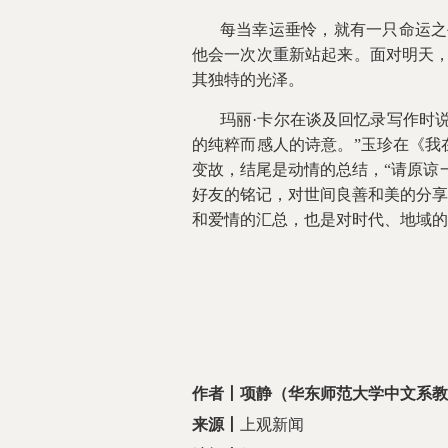
每当幸运垂怜，就有一只命运之
他会一次次重新站起来。面对明天，
其独特的光泽。
玛丽·卡尔在谈及回忆录写作时
的纯粹而感人的诗意。”玉珍在《我
变故，结尾是动情的总结，“请原谅
好友的铭记，对世间良善和美的分享
和爱情的汇总，也是对时代、地域的
作者丨
项静
（华东师范大学中文系教
来源
丨
上观新闻