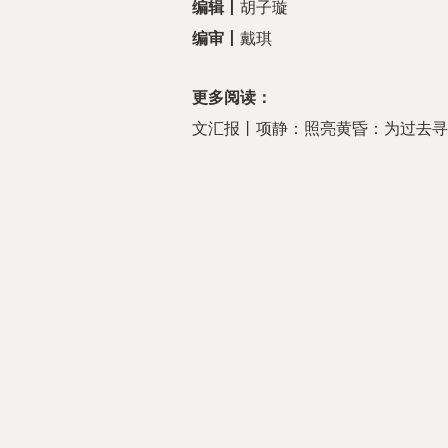
编辑丨
胡子璇
编审丨
戴琪
更多阅读：
文汇报丨项静：照亮黄昏：为过去寻