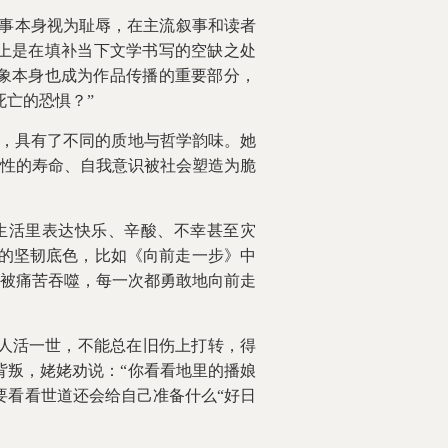
件事本身视为耻辱，在主流叙事和读者
上是在填补当下文学书写的空缺之处
象本身也成为作品传播的重要部分，
死亡的恐惧？”
，具有了不同的质地与哲学韵味。她
性的寿命、自我意识被社会塑造为脆
生活里表达快乐、辛酸、不幸甚至灾
的坚韧底色，比如《向前走一步》中
被痛苦吞噬，每一次都勇敢地向前走
人活一世，不能总在旧伤上打转，得
背叛，姥姥劝说：“你看看地里的播娘
要看看世道还会给自己准备什么“好日