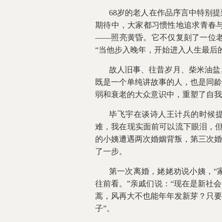
68岁的老人在作品序言中特别
期待中，大家都习惯性地追求青春
——照亮黄昏。它不仅复刻了一位
“当他步入晚年，开始进入人生最后
故人旧事、往昔岁月、柴米油盐
既是一个单纯讲故事的人，也是同龄
弱和衰老的大众意识中，重塑了自我
毕飞宇在谈诗人王计兵的时候
难，我在现实面前可以流下眼泪，但
的小姨遭遇两次婚姻背叛，第三次婚
了一步。
第一次离婚，姥姥劝说小姨，“
往前看。”亲戚们说：“现在是新社
蒿，风再大不也能年年发新芽？只要
子”。