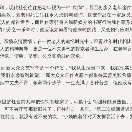
提到，现代社会往往把老年视为一种“疾病”，甚至将步入老年这
与高效，衰老和死亡往往令人恐惧与避讳。这部作品在一定意义
老人的精神世界，而且作家躬身入局新媒介的书写行为和作家形
的四分之一乐章时，他应该如何看待他来时的路，又会如何应对
、亲情友情爱情，在一位老人的追忆时光中，跟青壮年时代相比
人的精神向导，更是一位不失勇气的探索者和生活家，在老年女
活跃、清醒、坚韧、公义和勇敢的形象。
提到新大众文艺写作的一个特质，“我从生活当中来，我在现实
我们永远看到希望。”新大众文艺作者基本都秉持真善美和希望
姻中丈夫不育，领养两个孩子，一生充满了各种苦楚，但她没有
家里的灶台前几年把铁锅都烧穿了，可换个新锅照样能煮熟饭。
会，可不兴守节那套旧礼了，再往前走一步吧。”第二次婚姻遭遇
往前走，就没有过不去的坎。”小姨咬着牙对天发誓要活下去，