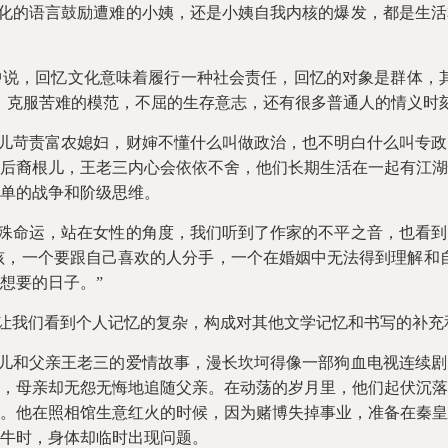
化的语言鼓励遭难的小姨，还是小姨自我内核的爆发，都是生活
中说，回忆文化意味着履行一种社会责任，回忆的对象是群体，
，克服苦难的模范，不屈的生存意志，还有很多普通人的情义时
儿苛责富农媳妇，财婶不懂什么叫做政治，也不明白什么叫专政
后裔根儿，王老三内心会依依不舍，他们长期生活在一起有江湖
单的战争和阶级思维。
殊命运，站在女性的角度，我们听到了作家的不平之音，也看到
孩，一个要跟自己喜欢的人分手，一个在婚姻中无法得到理解和
想要的日子。”
让我们看到个人记忆的复杂，构成对其他文学记忆和书写的补充
儿和父亲王老三的爱情故事，漫长坎坷得像一部狗血电视连续剧
，母亲却无怨无悔地追随父亲。在动荡的岁月里，他们起伏沉落
。他在照相馆生意红火的时候，因为赌博失掉事业，准备在秦皇
牛时，身体却临时出现问题。