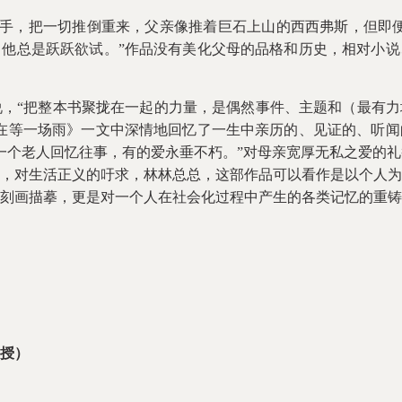
手，把一切推倒重来，父亲像推着巨石上山的西西弗斯，但即便
他总是跃跃欲试。”作品没有美化父母的品格和历史，相对小说
说，“把整本书聚拢在一起的力量，是偶然事件、主题和（最有
在等一场雨》一文中深情地回忆了一生中亲历的、见证的、听闻
一个老人回忆往事，有的爱永垂不朽。”对母亲宽厚无私之爱的
，对生活正义的吁求，林林总总，这部作品可以看作是以个人为
刻画描摹，更是对一个人在社会化过程中产生的各类记忆的重铸
授）