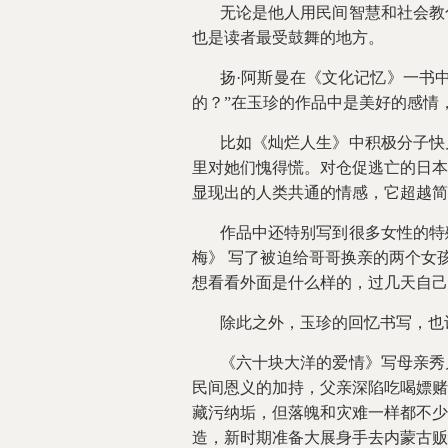
无论是他人用民间智慧和社会教
也是读者最受鼓舞的地方。
扬·阿斯曼在《文化记忆》一书
的？”在玉珍的作品中是美好的感情
比如《灿烂人生》中积极分子快
里对她们愧得慌。对仓促逃亡的日本
显现出的人类共通的情感，它超越简
作品中还特别写到很多女性的特
梅》 写了被迫给哥哥换亲的两个女
想看看外面是什么样的，过几天自己
除此之外，玉珍的回忆书写，也
《六十块大洋的爱情》写母亲秀
民间恩义的加持，父亲深陷吃喝嫖赌
藏污纳垢，但落魄和灾难一样都不少
造，新时期准备大展身手去内蒙古贩