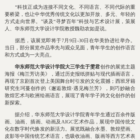
“科技正成为连接不同文化、不同语言、不同代际的重
要桥梁，也让中华优秀传统文化以更加开放、多元、年轻的
方式走向世界。”谈及“寻梦百年”科技与艺术设计展，策展
人、华东师范大学设计学院教授魏劭农如是说。
据悉，该展览即将于7月9日-30日在华美协进社举办。
当日，部分展览作品率先与观众见面，青年学生的创作语言
和方式成为一大亮点。
华东师范大学设计学院大三学生于雯君
创作的展览主题
海报《梅兰芳访美》，通过历史报纸拼贴与现代插画语言，
再现了京剧首次登上美国舞台时引发的文化震撼；西班牙籍
研究生珂蔓创作的《邂逅敦煌·遇见梅兰芳》，则巧妙融合
敦煌艺术与欧洲绘画语言，展现了青年学子跨文化创作的创
新探索。
据介绍，华东师范大学设计学院青年学生通过百余件版
画、油画、插画、动画及AIGC艺术作品，展现中国传统文
化在数字时代焕发的新活力。展览既融合水墨、敦煌壁画、
皮影等中国传统艺术语言，也吸收油画、版画等西方艺术表