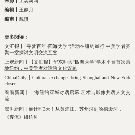
来源
丨
上观新闻
编辑丨
王越月
编审丨
戴琪
更多阅读：
文汇报丨
“寻梦百年·四海为学”活动在纽约举行 中美学者齐
聚一堂探讨文明交流互鉴
上观新闻丨【文汇报】华东师大“四海为学”学术平台首次落
地纽约，中美学者对话跨文化议题
ChinaDaily丨Cultural exchanges bring Shanghai and New York
closer
看看新闻丨上海纽约双城对话启幕 艺术与影像共话人文交
流
澎湃新闻丨倒计时3天！从黄浦江、苏州河到哈德逊河，
《奔流》纽约见