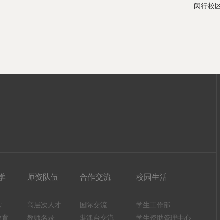
闵行校区部
学
师资队伍
合作交流
校园生活
堂
高层次人才
国际交流
学生工作部
教育
教师名录
港澳台交流
学生资助管理中心