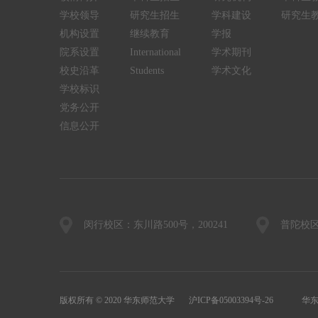
学校领导
研究生招生
学科建设
研究生
机构设置
继续教育
学报
院系设置
International
学术期刊
校史沿革
Students
学术文化
学校标识
党务公开
信息公开
闵行校区：东川路500号，200241
普陀校区
版权所有 © 2020 华东师范大学
沪ICP备05003394号-26
华东