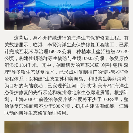
这背后，离不开持续进行的海洋生态保护修复工程。有
关数据显示，临港、奉贤海洋生态保护修复工程竣工，已累
计完成互花米草治理149.78公顷，种植本土盐沼植被227.39
公顷，构建牡蛎礁群等生物礁与生境109.02公顷，修复原位
消浪坝18.4千米。其中，创新研发的互花米草“刈割-翻耕-深
埋”等多项生态修复技术，已形成可复制推广的“建-管-评”全
流程体系；以构建“生态复苏和美海岛、和谐共生美丽海湾”
为目标的岛陆联动，已实现长江河口海域“和美海岛”海洋生
态保护修复的先行示范和杭州湾北岸生态廊道贯通。根据计
划，上海2030年前整治修复岸线长度将不少于100公里，整
治修复滨海面积不少于500公顷，初步构建陆海统筹、江海
联动的海洋生态修复治理格局。