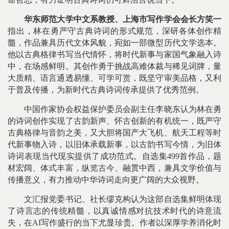
华东师范大学中文系教授、上海市写作学会会长方笑一
指出，林在勇严守古典诗词的形式规范，深研各体创作精
髓，作品兼具历代文体风貌，宛如一部微型历代文学选本。
他以古典格律书写当代情怀，将时代新事与家国气象融入诗
中，在场感鲜明。其创作勇于挑战高难体裁与稀见词牌，量
大质精、语言通透易懂、可学可赏，既坚守审美品格，又利
于普及传播，为新时代古典诗词传承提供了优秀范例。
中国作家协会权益保护委员会副主任李晓东认为林在勇
的诗词创作实现了古韵新声、怀古创新的有机统一，既严守
古典格律与音韵之美，又大胆将国产大飞机、航天工程等时
代新事物入诗，以旧体承载新事，以古韵书写今情，为旧体
诗词表现当代现实提供了成功范式。自选集499首作品，题
材宏阔、体式丰富，纵览古今、融贯中西，兼具文学价值与
传播意义，有力推动中华诗词走向更广阔的大众视野。
文汇报党委书记、社长缪克构认为这部自选集鲜明体现
了诗言志的传统精髓，以真诚情感对抗技术时代的诗意流
失，在AI写作盛行的当下尤显珍贵。作者以深厚学养消化时