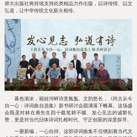
师大出版社将持续支持此类精品力作出版，以诗传情、以文
弘道，让中华传统文化薪火相传。
暮色渐浓，丽娃河畔诗意氤氲、文韵悠长，《尚古从今
自一心：诗词曲自选集》新书研讨会圆满落下帷幕。这场盛
会既是对林在勇先生四十载笔耕不辍、发心见志的诚挚礼
赞，更是对当代旧体诗词扎根时代、守正创新的深度探寻。
一册新编，一心自持。这部诗词曲集不仅镌刻着当代文