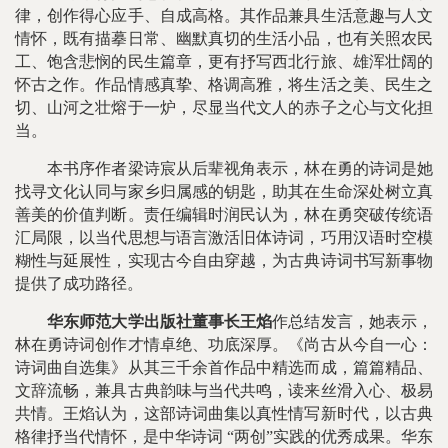
律，创作得心应手、自成高格。其作品兼具生活意趣与人文
情怀，既有描摹日常、幽默真切的生活小品，也有关照农民
工、饱含悲悯的民生篇章，更有抒写西北行旅、雄浑壮阔的
怀古之作。作品情感真挚、格调高雅，将生活之美、民生之
切、山河之壮熔于一炉，尽显当代文人的赤子之心与文化担
当。
本书序作者梁诗宸从后辈视角表示，林在勇的诗词是她
找寻文化认同与家乡归属感的钥匙，助其在生命深处树立真
善美的价值判断。责任编辑时润民认为，林在勇突破传统语
汇局限，以当代思想与语言激活旧体诗词，巧用汉语时空模
糊性与延展性，实现古今自由穿越，为古典诗词书写新事物
提供了成功路径。
华东师范大学出版社董事长王焰
作总结发言，她表示，
林在勇诗词创作才情卓绝、功底深厚。《尚古从今自一心：
诗词曲自选集》从其三千余首作品中精选而成，篇篇精品、
文辞流畅，兼具古典韵味与当代共鸣，读来丝滑入心、极易
共情。王焰认为，这部诗词曲集以真性情写新时代，以古典
格律抒当代情怀，是中华诗词 “两创”实践的优秀成果。华东