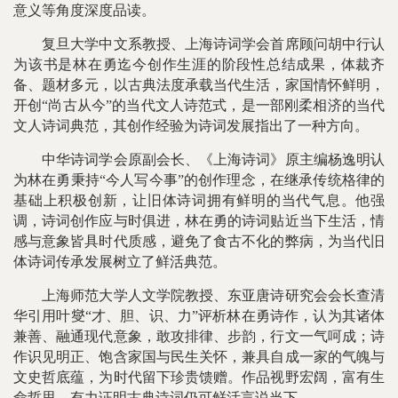
意义等角度深度品读。
复旦大学中文系教授、上海诗词学会首席顾问胡中行认
为该书是林在勇迄今创作生涯的阶段性总结成果，体裁齐
备、题材多元，以古典法度承载当代生活，家国情怀鲜明，
开创“尚古从今”的当代文人诗范式，是一部刚柔相济的当代
文人诗词典范，其创作经验为诗词发展指出了一种方向。
中华诗词学会原副会长、《上海诗词》原主编杨逸明认
为林在勇秉持“今人写今事”的创作理念，在继承传统格律的
基础上积极创新，让旧体诗词拥有鲜明的当代气息。他强
调，诗词创作应与时俱进，林在勇的诗词贴近当下生活，情
感与意象皆具时代质感，避免了食古不化的弊病，为当代旧
体诗词传承发展树立了鲜活典范。
上海师范大学人文学院教授、东亚唐诗研究会会长查清
华引用叶燮“才、胆、识、力”评析林在勇诗作，认为其诸体
兼善、融通现代意象，敢攻排律、步韵，行文一气呵成；诗
作识见明正、饱含家国与民生关怀，兼具自成一家的气魄与
文史哲底蕴，为时代留下珍贵馈赠。作品视野宏阔，富有生
命哲思，有力证明古典诗词仍可鲜活言说当下。