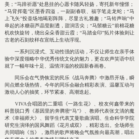
美；“马蹄祈愿”处悬挂的心愿卡随风轻扬，寄托新年憧憬；
“马背挥毫”区墨香四溢，一副副春联、福字笔走龙蛇；“马
上飞矢”投壶场地喝彩阵阵，尽显古礼雅趣；“马铃声响”中
串起的冰糖葫芦晶莹剔透，甜润舌尖；“马鬃糖云”前棉花糖
机欢快旋转，绕出朵朵香甜云霞；“马踏金印”拓片体验则让
古老的石刻纹样在宣纸上生动浮现。
一系列沉浸式、互动性强的活动，不仅让师生在亲手体
验中深度领略中华优秀传统文化的魅力，更在欢声笑语中织
就了一幅年味十足、温情洋溢的校园新春画卷。
同乐会在气势恢宏的民乐《战马奔腾》中激昂开场，瞬
间点燃全场热情。今年的同乐会融合精彩表演、温馨互动与
激动人心的抽奖，环节紧凑、高潮迭起。
VIVA合唱团的二重唱《一路生花》、校友何鑫带来的
科普脱口秀《基因里的奔腾密“马”》、教师代表张文清的魔
术《幸福师大》、留学生代表艾曼歌曲演唱、生命科学学院
研究生演绎的国风舞蹈《花月成双》，精彩迭出。全场师生
共同唱响《当》，激昂的歌声将晚会气氛推向最高潮，唱出