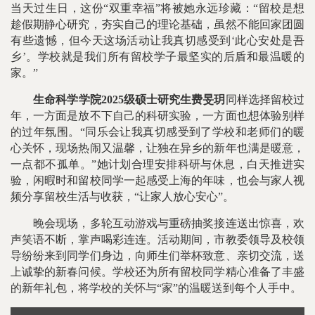
当天过生日，这份“双重幸福”将被她永远珍藏：“留校是想
趁假期静心研究，夯实自己的理论基础，虽然不能回家团圆
有些遗憾，但今天这场活动让我真切感受到‘此心安处是吾
乡’。学校就是我们所有留校学子最坚实的后盾和最温暖的
家。”
生命科学学院2025级硕士研究生费旻玥
同样选择留校过
年，一方面是放不下自己的科研实验，一方面也想体验别样
的过年氛围。“同乐会让我真切感受到了学校和老师们的暖
心关怀，现场热闹又温馨，让独在异乡的新年也满是暖意，
一点都不孤单。”她计划合理安排科研与休息，白天推进实
验，闲暇时和留校同学一起感受上海的年味，也会与家人视
频分享留校生活与收获，“让家人放心安心”。
晚会现场，多轮互动游戏与重磅抽奖接连送出惊喜，欢
声笑语不断，掌声喝彩连连。活动期间，市教委领导及校领
导纷纷来到同学们身边，向师生们举杯致意、亲切交流，送
上诚挚的新春问候。学校还为所有留校同学精心准备了丰盛
的新年礼包，将学校的关怀与“家”的温暖送到每个人手中。