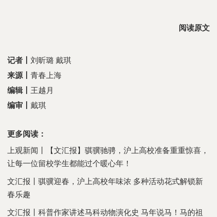
阅读原文
记者
丨
刘昕璐 戴琪
来源
丨
青春上海
编辑丨
王越月
编审丨
戴琪
更多阅读：
上观新闻丨【文汇报】骐骥驰骋，沪上高校准备重重惊喜，
让每一位留校学生都能过个暖心年！
文汇报丨骐骥迎春，沪上高校年味浓 多种活动花式解锁新
春乐趣
文汇报丨科普作家讲述马科动物演化史 马年说马！马的祖