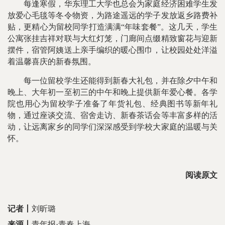
每逢寒假，华东理工大学也总会为家庭经济困难学生发
放爱心毛毯等冬令物资，为路途遥远的学子发放返乡路费补
贴，更精心为留校同学打造满满“年味套餐”。这几天，学生
公寓张挂吉祥对联与大红灯笼，门廊间点缀精致窗花与迎新
摆件，宿管阿姨送上亲手编织的暖心围巾，让校园处处洋溢
着温馨喜庆的新春氛围。
每一位留校学生还能得到新春大礼包，并在除夕中午和
晚上、大年初一至初三的中午和晚上提供新年爱心餐。各学
院也用心为留校学子准备了年货礼包、经典图书等新年礼
物，通过座谈交流、宿舍走访、新春茶话会等丰富多样的活
动，让远离家乡的同学们深深感受到学校大家庭的温暖与关
怀。
阅读原文
记者
丨
刘昕璐
来源
丨
青年报·青春上海