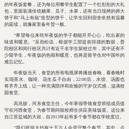
的年夜饭套餐，还为每位用餐学生配置了一个红彤彤的大礼
包，里面装满传统糖果、瓜子、水果，还有当日现烤的师大
饼干和“马上有福”造型的饼干，让学生回到宿舍依然有温馨
的延续，就像家里备年货一般。
“希望每位来吃年夜饭的学子都能开开心心，吃出家的
味道和暖意。”吴劲松说，根据学工部提前排摸的数据，普
陀校区和闵行校区共计有近千名学生留校过年，其中还有不
少留学生，年夜饭的热闹和暖意，也将是留学生对中国年的
难忘记忆。
年夜饭当天，食堂的所有电视屏将播放春晚，看春晚时
实现茶水、咖啡、花生瓜子自由，22:00后，水饺、汤圆也
将齐齐上线，让一种充满陪伴和欢愉的守岁仪式感，溢满校
园食堂。
高兆骏，河东食堂主任，今年寒假带领食堂班组成员值
守在河西食堂，为春节期间留校师生供应美味饭菜。这位来
自江苏盐城的大叔，自2013年起有多个春节都在学校度过。
“我们班组大约有十五六人会坚守整个春节，其中，点