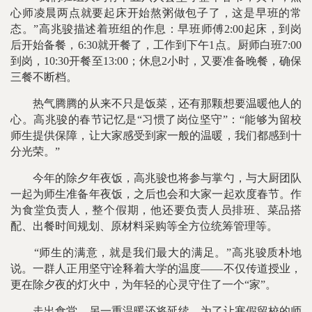
心师凌晨两点就要起床开始熬粥做包子了，这是早班的常
态。”高兆骏描述着班组的作息：早班师傅2:00起床，到岗
后开始备餐，6:30就开餐了，工作到下午1点。厨师白班7:00
到岗，10:30开餐至13:00；休息2小时，又要准备晚餐，确保
三餐不断档。
热气腾腾的从来不只是饭菜，还有那颗想要温暖他人的
心。高兆骏的春节记忆是“习惯了岗位坚守”：“能够为留校
师生提供保障，让大家感受到家一般的温暖，我们都感到十
分光荣。”
今年的除夕年夜饭，高兆骏也将参与掌勺，与大厨团队
一起为师生准备年夜饭，之后也会和大家一起欢度春节。作
为食堂负责人，整个假期，他还要负责人员排班、菜品搭
配、出餐时间规划、原材料采购等全方位统筹管理等。
“师生的满意，就是我们最大的满足。”高兆骏质朴地
说。一群人正用坚守诠释着大学的温度——不仅传道授业，
更在除夕夜的灯火中，为年轻的心灵守住了一个“家”。
走出食堂，另一重温暖还将延续。为了让寒假留校的师