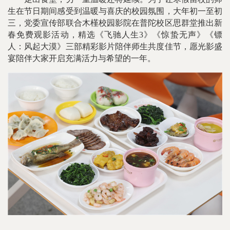
生在节日期间感受到温暖与喜庆的校园氛围，大年初一至初
三，党委宣传部联合木槿校园影院在普陀校区思群堂推出新
春免费观影活动，精选《飞驰人生3》《惊蛰无声》《镖
人：风起大漠》三部精彩影片陪伴师生共度佳节，愿光影盛
宴陪伴大家开启充满活力与希望的一年。