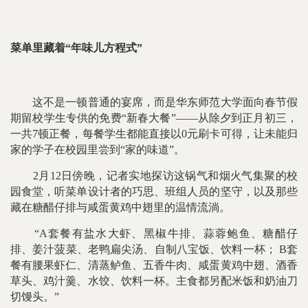
菜单里藏着“年味儿方程式”
这不是一顿普通的宴席，而是华东师范大学面向春节假
期留校学生专供的免费“新春大餐”——从除夕到正月初三，
一共7顿正餐，每餐学生都能直接以0元刷卡可得，让未能归
家的学子在校园里尝到“家的味道”。
2月12日傍晚，记者实地探访这锅气和烟火气集聚的校
园食堂，听菜单设计者的巧思、班组人员的坚守，以及那些
藏在糖醋仔排与咸蛋黄鸡中翅里的温情流淌。
“A套餐有盐水大虾、黑椒牛排、蒜蓉鲍鱼、糖醋仔
排、姜汁菠菜、老鸭扁尖汤、自制八宝饭、饮料一杯； B套
餐有腰果虾仁、清蒸鲈鱼、五香牛肉、咸蛋黄鸡中翅、酒香
草头、鸡汁羹、水饺、饮料一杯。主食都另配米饭和奶油刀
切馒头。”