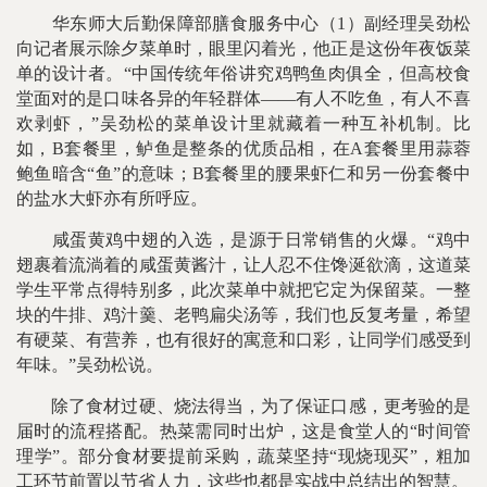
华东师大后勤保障部膳食服务中心（1）副经理吴劲松
向记者展示除夕菜单时，眼里闪着光，他正是这份年夜饭菜
单的设计者。“中国传统年俗讲究鸡鸭鱼肉俱全，但高校食
堂面对的是口味各异的年轻群体——有人不吃鱼，有人不喜
欢剥虾，”吴劲松的菜单设计里就藏着一种互补机制。比
如，B套餐里，鲈鱼是整条的优质品相，在A套餐里用蒜蓉
鲍鱼暗含“鱼”的意味；B套餐里的腰果虾仁和另一份套餐中
的盐水大虾亦有所呼应。
咸蛋黄鸡中翅的入选，是源于日常销售的火爆。“鸡中
翅裹着流淌着的咸蛋黄酱汁，让人忍不住馋涎欲滴，这道菜
学生平常点得特别多，此次菜单中就把它定为保留菜。一整
块的牛排、鸡汁羹、老鸭扁尖汤等，我们也反复考量，希望
有硬菜、有营养，也有很好的寓意和口彩，让同学们感受到
年味。”吴劲松说。
除了食材过硬、烧法得当，为了保证口感，更考验的是
届时的流程搭配。热菜需同时出炉，这是食堂人的“时间管
理学”。部分食材要提前采购，蔬菜坚持“现烧现买”，粗加
工环节前置以节省人力，这些也都是实战中总结出的智慧。