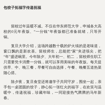
包饺子拓福字传递祝福
留校过年温暖不减。不仅在华东师范大学，申城各大高
校的0元年夜饭、“一分钱”年夜饭都已准备就绪，只等开
锅。
复旦大学介绍，这场跨越数十载的炉火续的是老味道，
窗口飘的是新欢喜。留校师生，总能把“家”夹进筷尖，把
“年”盛进碗里。今年除夕、大年初一、初二 ，留校师生职工
只需要凭卡消费一分钱，就可以享用美味的年夜饭。每天提
供早、中、晚三餐，早餐可自由选择，午餐、晚餐五道热菜
随心搭。
除夕夜，复旦食堂还将邀学子共同守岁，围坐一起，亲
手包一桌团圆的饺子，静心拓一张红火的福字，在欢笑与温
暖中，传递祝福，珍藏年味，一同迎接热气腾腾的马年新
春。