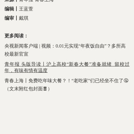
编辑丨
王蓝萱
编审丨
戴琪
更多阅读：
央视新闻客户端
| 视频：0.01元实现“年夜饭自由”？多所高
校最新官宣
青年报 头版导读丨沪上高校“新春大餐”准备就绪 留校过
年，有味有情有温度
青春上海丨免费吃年味大餐？！“老吃家”们已经坐不住了🤤
（文末附红包封面🧧）