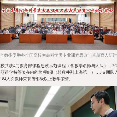
合教指委举办全国高校生命科学类专业课程思政与卓越育人研讨
校共获4门教育部课程思政示范课程（含教学名师与团队），3
获得含特等奖在内的奖项8项（总数并列上海第一），3支团队入
184人次教师荣获省部级以上教学荣誉。