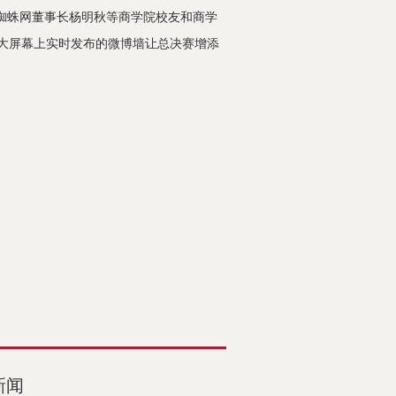
蜘蛛网
董事长
杨明秋等商学院校友和商学
大屏幕上实时发布的微博墙让总决赛增添
新闻