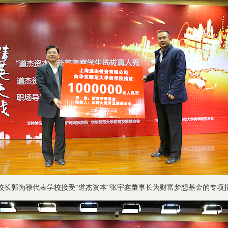
校长郭为禄代表学校接受“道杰资本”张宇鑫董事长为财富梦想基金的专项