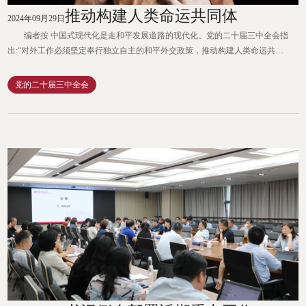
推动构建人类命运共同体
2024年09月29日
编者按 中国式现代化是走和平发展道路的现代化。党的二十届三中全会指
出:“对外工作必须坚定奉行独立自主的和平外交政策，推动构建人类命运共同
体，践行全人类共同价值，落实全球发展倡议、全球安全倡议、全球文明倡
议，倡导平等有序的世界多极化、普惠包容的经济全球化，深化外事工作机制
党的二十届三中全会
改革，参与引领全球治理体系改革和建设，坚定维护国家主权、安全、发展利
益，为进一步全面深化改革、推进中国式现代化营造良好外部环...