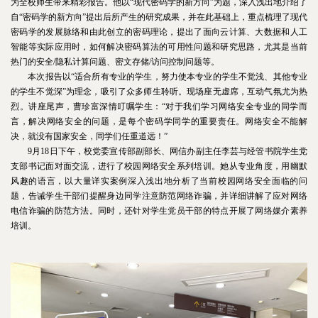
为全校师生带来精彩报告。他以“现代密码学的新方向”为题，深入浅出地介绍了
自“密码学的新方向”提出后所产生的研究成果，并在此基础上，重点梳理了现代
密码学的发展脉络和由此创立的密码理论，提出了面向云计算、大数据和人工
智能等实际应用时，如何解决密码算法的可用性问题和研究思路，尤其是当前
热门的安全/隐私计算问题、密文存储/访问控制问题等。
本次报告以“适合所有专业的学生，努力使本专业的学生不觉浅、其他专业
的学生不觉深”为理念，吸引了众多师生聆听。现场座无虚席，互动气氛尤为热
烈。讲座尾声，曹珍富深情叮嘱学生：“对于我们学习网络安全专业的同学而
言，解决网络安全的问题，是每个密码学同学的重要责任。网络安全不能解
决，就没有国家安全，同学们任重道远！”
9月18日下午，校党委宣传部副部长、网信办副主任李芸与经管书院学生党
支部书记面对面交流，进行了校园网络安全系列培训。她从专业角度，用幽默
风趣的语言，以大量详实案例深入浅出地分析了当前校园网络安全面临的问
题，告诫学生干部们提醒身边同学注意防范网络诈骗，并详细讲解了应对网络
电信诈骗的防范方法。同时，还针对学生党员干部的特点开展了网络媒介素养
培训。