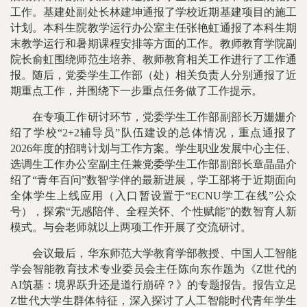
工作。基建处副处长林建坤通报了学校近期基建项目的施工
计划。本科生院教学运行办公室主任张艳虹通报了本科生期
末教学运行和暑期课程安排等方面的工作。教师教育学院副
院长俞虹围绕师范生培养、教师教育相关工作进行了工作通
报。随后，党委学生工作部（处）相关负责人分别通报了近
期重点工作，并围绕下一步重点任务做了工作提示。
在专项工作研讨环节，党委学生工作部副部长万姗姗介
绍了学校“2+2辅导员”队伍建设的总体情况，重点通报了
2026年度的招聘计划与工作方案。学生职业发展中心主任、
选调生工作办公室副主任兼党委学生工作部副部长章晶晶介
绍了“青年百问”数智学伴的最新进展，学工部将于近期面向
全体学生上线应用（入口暂设置于“ECNU学工在线”公众
号），探索“无感陪伴、全程关怀、个性赋能”的数智育人新
模式。与会老师就以上两项工作开展了交流研讨。
会议最后，华东师范大学教育学部教授、中国人工智能
学会智能教育技术专业委员会主任陈向东作题为《Z世代的
AI筑基：境界跃升还是道行崩碎？》的专题报告。报告立足
Z世代大学生群体特征，深入探讨了人工智能时代青年学生