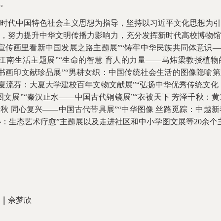
幕。
代中国特色社会主义思想为指导，坚持以习近平文化思想为引
，努力提升中华文明传播力影响力，充分发挥新时代高校博物馆历
宣传画里看新中国发展之路主题展”“铸牢中华民族共同体意识—
南生活主题展”“生命的智慧 育人的力量——马炜梁教授植物的
诗书画印文献珍品展”“男耕女织：中国传统社会生活的图像隐喻第
大夏流芬：大夏大学建校百年文物文献展”“弘扬中华优秀传统文
图文展”“秦汉止水——中国古代铜镜展”“衣被天下 芳泽千秋：
千秋 同心复兴——中国古代带具展”“中华图像 丝路觅踪：中越
润心：生态艺术疗愈”主题展以及走进社区和中小学图文展等20余
｜
佘梦欣