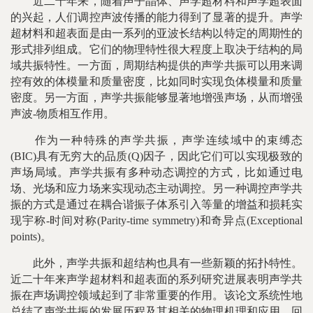
近二十年来，随着声子晶体、声学超材料和声学超表面
的兴起，人们调控声波传播的能力得到了显著的提升。声学
超材料和超表面是由一系列的亚波长结构以特定的周期性的
形式排列组成。它们的物理特性很大程度上取决于结构的局
域共振特性。一方面，周期结构提供的声学共振可以用来调
控有效的体模量和质量密度，比如同时实现负体模量和质量
密度。另一方面，声学共振能够显著地增强声场，从而增强
声波-物质相互作用。
作为一种特殊的声学共振，声学连续域中的束缚态
(BIC)具有无穷大的品质(Q)因子，因此它们可以实现极致的
声场局域。声学共振有多种动态调控的方式，比如通过电
场、光场和应力场来实现动态主动调控。另一种调控声学共
振的方式是通过在耦合谐振子体系引入等量的增益和损耗实
现宇称-时间对称(Parity-time symmetry)和奇异点(Exceptional
points)。
此外，声学共振和超结构也具有一些新颖的拓扑特性。
近二十年来声学超材料和超表面的系列研究进展表明声学共
振在声场调控领域起到了非常重要的作用。该论文系统性地
总结了声学共振的发展历程及其相关的物理机理和应用，回