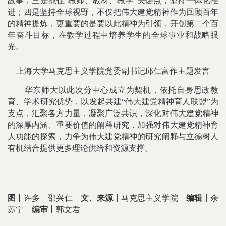
故事；三是抓住“教师、教材、教学”关键点，坚持一体化推
进；四是坚持全球视野，不仅把伟大建党精神作为回顾百年
的精神提炼，更重要的是要以此精神为引领，开创第二个百
年奋斗目标，在教学过程中培养学生的全球事业和战略眼
光。
上海大学马克思主义学院党委副书记邱仁富作主题发言
华东师大以此次分中心成立为契机，依托自身思政教
育、学术研究优势，以发起共建“伟大建党精神育人联盟”为
支点，汇聚各方力量，凝聚广泛共识，深化对伟大建党精神
的深厚内涵、重要价值的阐释研究，加强对伟大建党精神育
人功能的探索，力争为伟大建党精神的研究阐释与立德树人
有机结合提供更多理论供给和资源支撑。
图丨
许多 邵兴仁
文、来源丨
马克思主义学院
编辑丨
余
苏宁
编审丨
郭文君