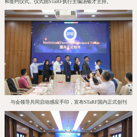
和签约仪式。仪式由STaRF执行主编汤银才主持。
与会领导共同启动感应手印，宣布STaRF国内正式创刊