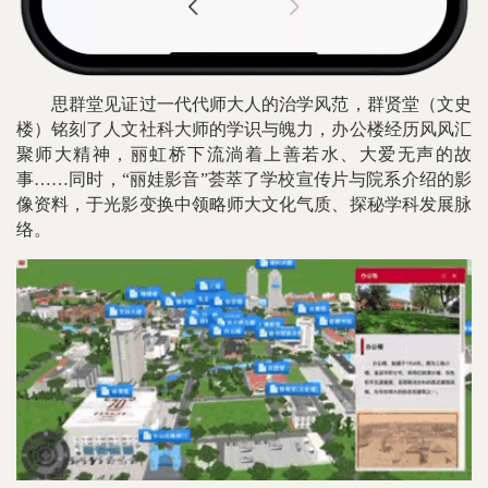
思群堂见证过一代代师大人的治学风范，群贤堂（文史
楼）铭刻了人文社科大师的学识与魄力，办公楼经历风风汇
聚师大精神，丽虹桥下流淌着上善若水、大爱无声的故
事……
同时，“丽娃影音”荟萃了学校宣传片与院系介绍的影
像资料，于光影变换中领略师大文化气质、探秘学科发展脉
络。