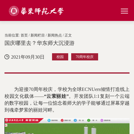
当前位置:
首页
/
新闻栏目
/
新闻热点
/ 正文
国庆哪里去？华东师大沉浸游
2021年09月30日
校园
70周年校庆
为迎接70周年校庆，学校为全球ECNUers倾情打造线上
校园文化载体——
“云萦丽娃”
。开发团队1:1复刻一个云端
的数字校园，让每一位惦念着师大的学子能够通过屏幕穿越
到魂牵梦萦的丽娃河畔。