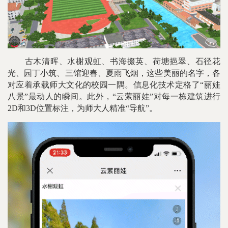
古木清晖、水榭观虹、书海掇英、荷塘挹翠、石径花
光、园丁小筑、三馆迎春、夏雨飞烟，这些美丽的名字，各
对应着承载师大文化的校园一隅。信息化技术定格了“丽娃
八景”最动人的瞬间。
此外，“云萦丽娃”对每一栋建筑进行
2D和3D位置标注，为师大人精准“导航”。