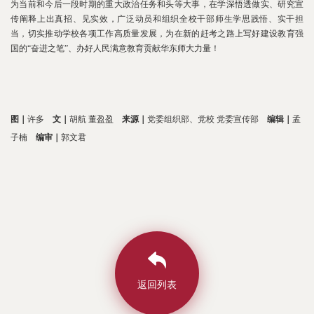
为当前和今后一段时期的重大政治任务和头等大事，在学深悟透做实、研究宣
传阐释上出真招、见实效，广泛动员和组织全校干部师生学思践悟、实干担
当，切实推动学校各项工作高质量发展，为在新的赶考之路上写好建设教育强
国的“奋进之笔”、办好人民满意教育贡献华东师大力量！
图｜
许多
文｜
胡航 董盈盈
来源｜
党委组织部、党校 党委宣传部
编辑｜
孟
子楠
编审｜
郭文君
返回列表