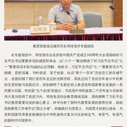
教育部政策法规司司长邓传淮作专题报告
在专题报告中，邓传淮结合在庆祝中国共产党成立100周年大会现场聆听习
近平总书记重要讲话的感受和体会，以“八个一”概括阐述了对习近平总书记“七
一”重要讲话丰富内涵的认识理解。他表示，习近平总书记“七一”重要讲话大气
磅礴、思想深邃，与时俱进、富于创新，站在“两个一百年”历史交汇的关键节
点，全面回顾了我们党百年走过的光辉历程，系统总结了党在百年奋斗中积累
的宝贵经验与实践启示，深刻阐明了在新征程上推进党和国家事业发展的一系
列重大问题，特别是“九个必须”的提出，为实现中华民族第二个百年奋斗目标和
伟大复兴指明了前进方向。邓传淮还结合教育领域实际，系统阐释了习近平总
书记教育重要论述的核心要义，科学分析了新时代教育发展的形势任务，鼓励
高校教育工作者牢记“国之大者”，积极践行为党育人、为国育才的初心使命，为
党和国家培养更多能够担当中华民族伟大复兴大任的有志气、有骨气、有底气
的新时代中国青年。