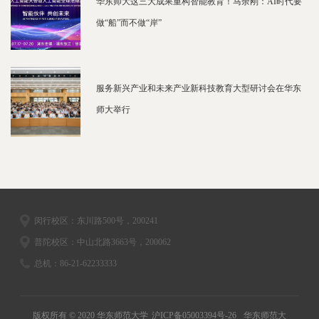
华东师大这三大成果重构智能教育！马余刚：AI时代要
做“船”而不做“岸”
服务新兴产业和未来产业新科技教育大型研讨会在华东
师大举行
闵行校区：东川路500号，200241
普陀校区：中山北路3663号，200062
总机：86-21-62233333
版权所有 © 2020 华东师范大学
沪ICP备05003394号-26
华东师范大