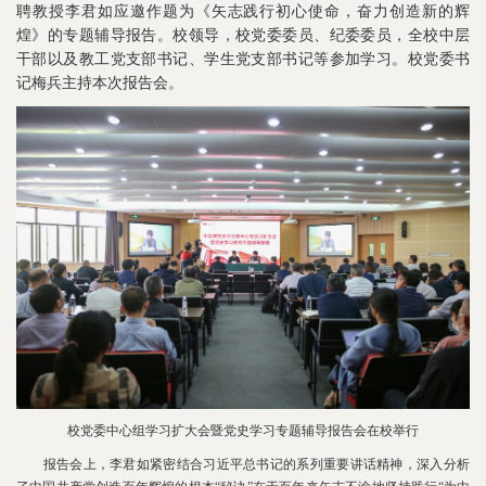
聘教授李君如应邀作题为《矢志践行初心使命，奋力创造新的辉
煌》的专题辅导报告。校领导，校党委委员、纪委委员，全校中层
干部以及教工党支部书记、学生党支部书记等参加学习。校党委书
记梅兵主持本次报告会。
校党委中心组学习扩大会暨党史学习专题辅导报告会在校举行
报告会上，李君如紧密结合习近平总书记的系列重要讲话精神，深入分析