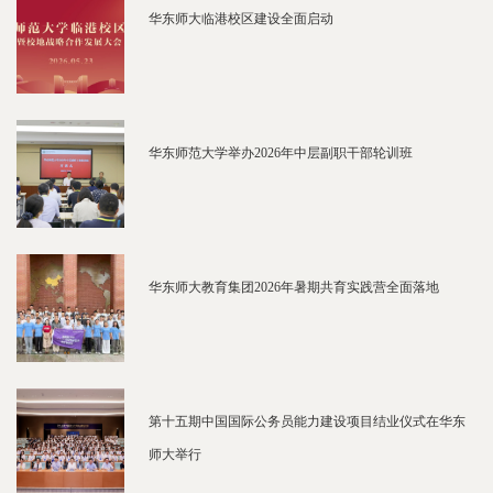
华东师大临港校区建设全面启动
华东师范大学举办2026年中层副职干部轮训班
华东师大教育集团2026年暑期共育实践营全面落地
第十五期中国国际公务员能力建设项目结业仪式在华东
师大举行