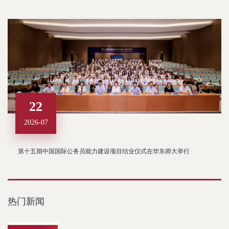
22
2026-07
第十五期中国国际公务员能力建设项目结业仪式在华东师大举行
热门新闻