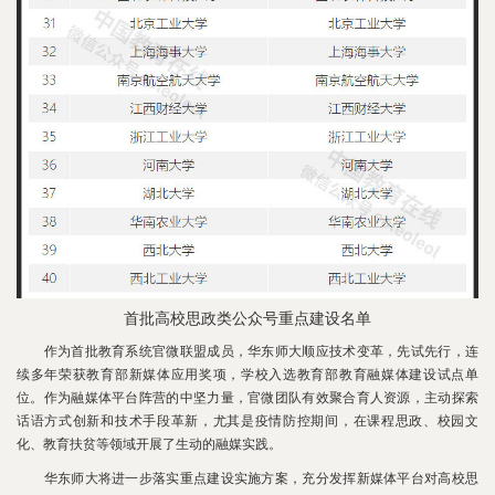
首批高校思政类公众号重点建设名单
作为首批教育系统官微联盟成员，华东师大顺应技术变革，先试先行，连
续多年荣获教育部新媒体应用奖项，学校入选教育部教育融媒体建设试点单
位。作为融媒体平台阵营的中坚力量，官微团队有效聚合育人资源，主动探索
话语方式创新和技术手段革新，尤其是疫情防控期间，在课程思政、校园文
化、教育扶贫等领域开展了生动的融媒实践。
华东师大将进一步落实重点建设实施方案，充分发挥新媒体平台对高校思