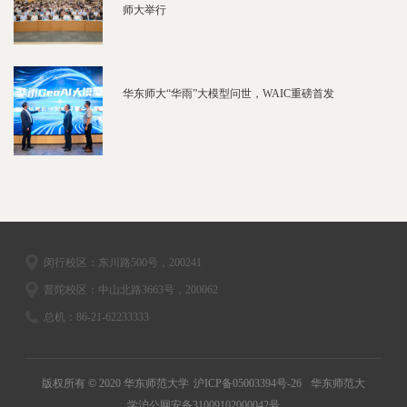
师大举行
华东师大“华雨”大模型问世，WAIC重磅首发
闵行校区：东川路500号，200241
普陀校区：中山北路3663号，200062
总机：86-21-62233333
版权所有 © 2020 华东师范大学
沪ICP备05003394号-26
华东师范大
学沪公网安备31009102000042号