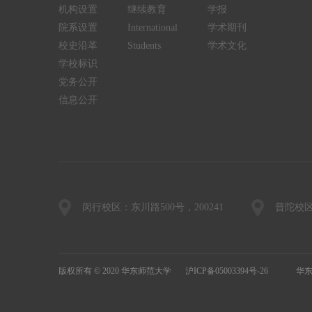
机构设置
继续教育
学报
院系设置
International
学术期刊
校史沿革
Students
学术文化
学校标识
党务公开
信息公开
闵行校区：东川路500号，200241
普陀校区
版权所有 © 2020 华东师范大学
沪ICP备05003394号-26
华东