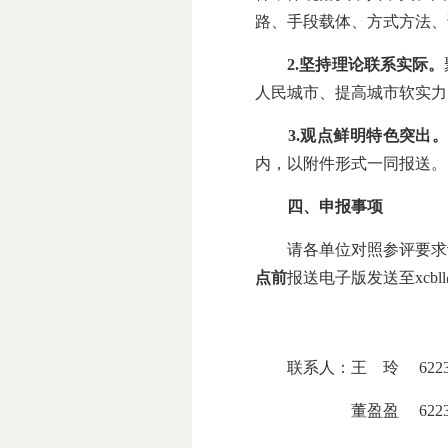
路、手段载体、方式方法、
2.
坚持理论联系实际。
人民城市、提高城市软实力
3.
观点鲜明特色突出
内，以附件形式一同报送。
四、申报事项
请各单位对照参评要求认
点前
报送电子版发送至xcbll@
联系人：王 玲 62235
董盈盈 622313