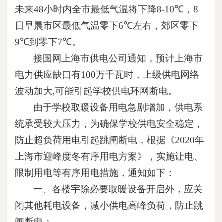
未来
48
小时内全市最低气温将下降
8-10℃
，
8
日早晨市区最低气温零下
6℃
左右，郊区零下
9℃
到零下
7℃
。
接国网上海市供电公司通知，预计上海市
电力供应缺口有
100
万千瓦时，上级供电网络
波动加大
,
可能引起学校供电环网断电。
由于学校取暖设备用电急剧增加，供电系
统承受较大压力，为确保学校供电安全稳定，
防止超负荷用电引起跳闸断电，根据《
2020
年
上海市迎峰度冬有序用电方案》，实施让电、
限制用电等有序用电措施，通知如下：
一、各楼宇除必要取暖设备开启外，应关
闭其他耗电设备，减小供电高峰负荷，防止跳
闸断电；