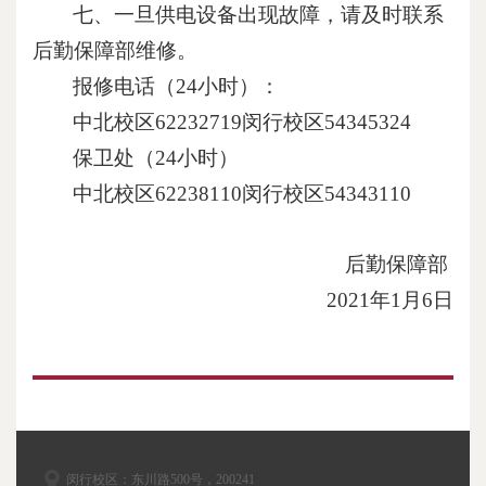
七、一旦供电设备出现故障，请及时联系
后勤保障部维修。
报修电话（
24
小时）：
中北校区
62232719
闵行校区
54345324
保卫处（
24
小时）
中北校区
62238110
闵行校区
54343110
后勤保障部
2021
年
1
月
6
日
闵行校区：东川路500号，200241