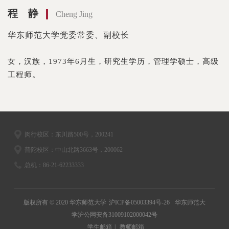
程 静
Cheng Jing
华东师范大学党委常委、副校长
女，汉族，1973年6月生，研究生学历，管理学硕士，高级
工程师。
闵行校区：东川路500号，200241
普陀校区：中山北路3663号，200062
总机：86-21-62233333
版权所有 © 2020 华东师范大学
沪ICP备05003394号-26
华东师范大
学沪公网安备31009102000042号
学生邮箱
|
教师邮箱